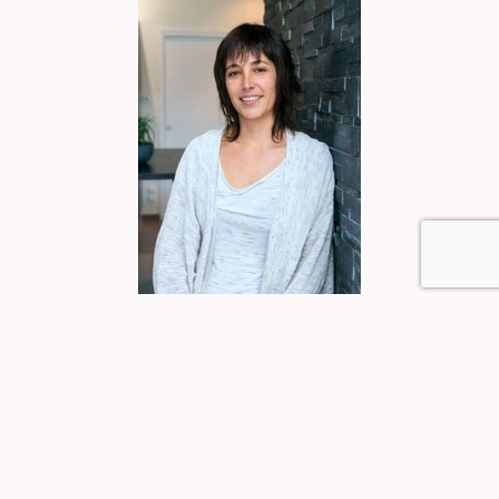
Informations pratiques
Je vous accueille au 78 rue du
rachapt à
Vitré, sur
RDV au cabinet du lundi au vendredi de 9H à 18H.