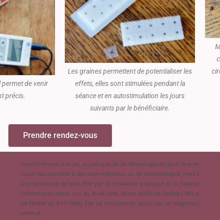
M
c
Les graines permettent de potentialiser les
cir
l permet de venir
effets, elles sont stimulées pendant la
t précis.
séance et en autostimulation les jours
suivants par le bénéficiaire.
Prendre rendez-vous
Conformément à la loi, la pratique de la réflexologie ne peut être en
aucun cas assimilée à des soins médicaux ou de kinésithérapie, mais à
une technique de bien être par la relaxation physique et la détente
libératrice de stress. (Loi du 30.04.1946, décret 60669 de l’article l.489 et
de l’arrêté du 8.10.1996). Elle ne remplace en aucun cas un diagnostic
médical.