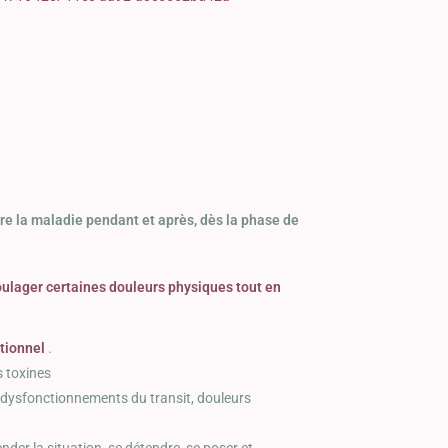
vre la maladie pendant et après, dès la phase de
soulager certaines douleurs physiques tout en
tionnel
.
s toxines
s, dysfonctionnements du transit, douleurs
nder la situation, se détendre, se poser et