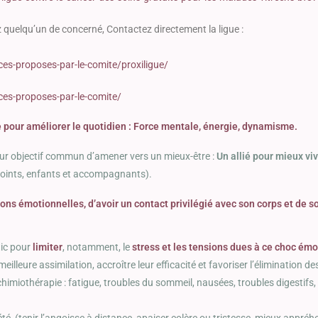
 quelqu’un de concerné, Contactez directement la ligue :
ces-proposes-par-le-comite/proxiligue/
ces-proposes-par-le-comite/
re pour améliorer le quotidien : Force mentale, énergie, dynamisme.
r objectif commun d’amener vers un mieux-être :
Un allié pour mieux vi
joints, enfants et accompagnants).
ions émotionnelles, d’avoir un contact privilégié avec son corps et de 
tic pour
limiter
, notamment, le
stress et les tensions dues à ce choc émo
eilleure assimilation, accroître leur efficacité et favoriser l’élimination de
chimiothérapie : fatigue, troubles du sommeil, nausées, troubles digestif
été (tenir l’angoisse à distance, apaiser colère ou tristesse, mieux appréhe