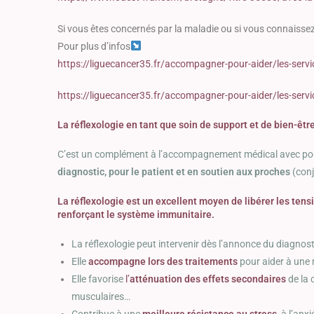
Si vous êtes concernés par la maladie ou si vous connaissez
Pour plus d’infos
https://liguecancer35.fr/accompagner-pour-aider/les-servi
https://liguecancer35.fr/accompagner-pour-aider/les-servi
La réflexologie en tant que soin de support et de bien-êt
C’est un complément à l’accompagnement médical avec pou
diagnostic, pour le patient et en soutien aux proches
(con
La réflexologie est un excellent moyen de libérer les tens
renforçant le système immunitaire.
La réflexologie peut intervenir dès l’annonce du diagnos
Elle
accompagne lors des traitements
pour aider à une m
Elle favorise
l’
atténuation des effets secondaires
de la 
musculaires…
Contribue à une
meilleure résistance au stress
,
à l’anxi