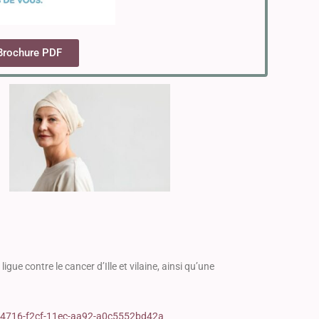
Brochure PDF
ue contre le cancer d’Ille et vilaine, ainsi qu’une
bf874716-f2cf-11ec-aa92-a0c5552bd42a