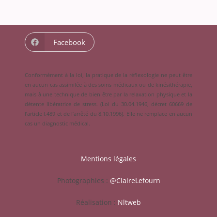
Facebook
Conformément à la loi, la pratique de la réflexologie ne peut être
en aucun cas assimilée à des soins médicaux ou de kinésithérapie,
mais à une technique de bien être par la relaxation physique et la
détente libératrice de stress. (Loi du 30.04.1946, décret 60669 de
l’article l.489 et de l’arrêté du 8.10.1996). Elle ne remplace en aucun
cas un diagnostic médical.
Mentions légales
Photographies :
@ClaireLefourn
Réalisation :
Nltweb