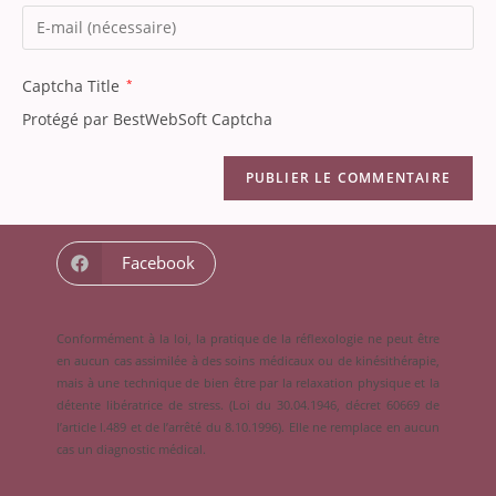
Captcha Title
*
Protégé par BestWebSoft Captcha
Facebook
Conformément à la loi, la pratique de la réflexologie ne peut être
en aucun cas assimilée à des soins médicaux ou de kinésithérapie,
mais à une technique de bien être par la relaxation physique et la
détente libératrice de stress. (Loi du 30.04.1946, décret 60669 de
l’article l.489 et de l’arrêté du 8.10.1996). Elle ne remplace en aucun
cas un diagnostic médical.